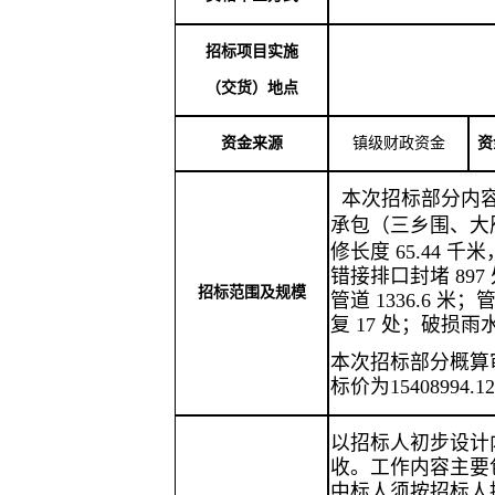
招标项目
实施
（交货）
地点
资金来源
镇级
财政资金
资
本次招标部分内
承包
（三乡围、大
修长度
65.44
千米
错接排口封堵
897
招标范围及规模
管道
1336.6
米；
复
17
处；破损雨
本次招标部分概算
标价为
15
408994.1
以招标人初步设计
收。工作内容主要
中标人须按招标人