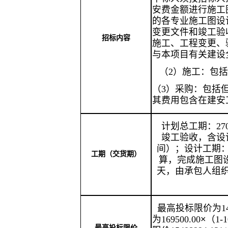
安费金额进行施工
的各专业施工图设
变更文件和竣工验
招标内容
施工、工程变更、
与本项目有关建设
（
2）施工：
包
（
3
）
采购：包括
其费用包含在建安
计划总工期：
27
竣工验收，含设
间）；设计工期
工期（交货期）
算，完成施工图
天，由承包人组
最高投
标限价
为
1
为
169500.00
×
（
1-
最高投标限价