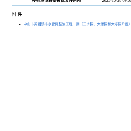
投标单位解密投标文件时限
2025-10-28 09:0
附 件
中山市黄圃镇排水管网整治工程一期（三乡围、大雁围和大岑围片区）招