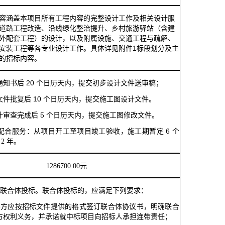
容涵盖本项目所有工程内容的完整设计工作及相关设计服
道路工程改造、沿线绿化整治提升、乡村旅游驿站（含建
外配套工程）的设计，以及附属设施、交通工程与疏解、
安装工程等各专业设计工作。具体详见附件
1标段划分及主
的招标内容
。
知书后 20
日历天
个
内，提交初步设计文件送审稿；
10
日历天
文件批复后
个
内，提交施工图设计文件。
计审查完成后 5
日历天
修改
个
内，提交施工图
文件。
6
配合服务：从项目开工至项目竣工验收，施工期暂定
个
2 年。
12867
00.00元
联合体投标。联合体投标的，应满足下列要求：
各方应按招标文件提供的格式签订联合体协议书，明确联合
方权利义务，并承诺就中标项目向招标人承担连带责任；