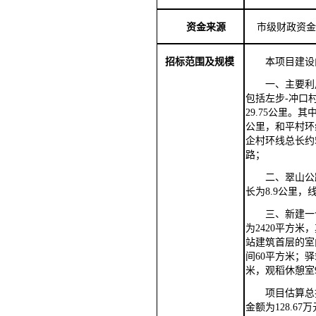
资金来源
市
级
财政资金
招标范围及规模
本项目建设
一、
主要利
包括左步
-冲口
29.75公里。
公里，和平村环
企村环线总长约
路；
二、
翠山公
长为
8.9公里
三、
新建一
为2420平方米
站建筑首层的室
间60平方米；驿
米，观稻休憩室9
项目估算总
金额为
128.67
万