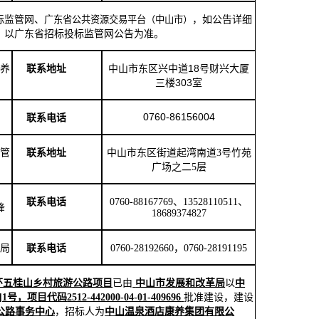
标监管网、
广东省公共资源交易平台（中山市）
，如公告详细
，以广东省招标投标监管网公告为准。
养
中山市东区兴中道
18号财兴大厦
联系地址
三楼303室
0760-86156004
联系
电话
管
联系地址
中山市东区街道起湾南道
3号竹苑
广场之二5层
联系电话
0760-88167769、13528110511、
锋
18689374827
局
联系电话
0760-28192660，0760-28191195
环五桂山乡村旅游公路项目
已由
中山市发展和改革局
以
中
6]1号
，
项目代码
2512-442000-04-01-409696
批准建设，建设
公路事务中心
，招标人
为
中山温泉酒店康养集团有限公