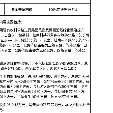
资金来源构
成
100
%市级财政资金
内容主要包括：
用现有农村公路进行路面改造及两侧沿线绿化整治提升，
村、白企村、和平村、桂南村共四条乡村旅游公路，总长为
其中左步-冲口村环线总长约15.0公里，桂南村环线总长约2.53
线约6.61公里，公路等级主要为三级公路、等外公路；白
5.6公里，公路等级主要为三级公路、四级公路、等外公
路沿线绿化整治提升，不包括翠山公路道路设施改造，总
，线路东起桂南路，西至翠亨大道，现状为三级公路；
个乡村旅游驿站，占地面积约
4802.50平方米，总建筑面积
，其中室内面积为940平方米，架空层面积为1480平方米。驿
内面积为260平方米，包括游客服务中心200平方米，卫生
站建筑二层室内面积为680平方米，包括图书馆160平方
0平方米，主体餐吧160平方米，休息室270平方米。
投资
9610.13万元，建安费约7857.77万元，本次招标设计费
元。