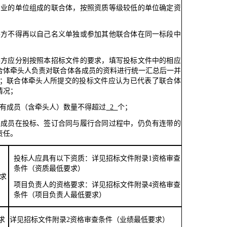
专业的单位组成的联合体，按照资质等级较低的单位确定资
各方不得再以自己名义单独或参加其他联合体在同一标段中
各方应分别按照本招标文件的要求，填写投标文件中的相应
合体牵头人负责对联合体各成员的资料进行统一汇总后一并
人；联合体牵头人所提交的投标文件应认为已代表了联合体
情况；
所有成员（含牵头人）数量不得超过
2
个；
各成员在投标、签订合同与履行合同过程中，仍负有连带的
责任。
投标人应具有以下资质：详见
招标文件
附录
1资格审查
条件（资质最低要求）
求
项目负责人的资格要求
：
详见
招标文件
附录
4
资格审查
条件（项目负责人最低要求）
求
详见招标文件
附录
2资格审查条件（业绩最低要求）