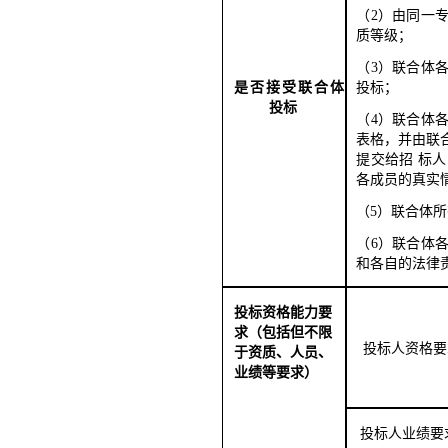
（
2）由同一
质等
级；
（
3）联合体
是否接受联合体
投标；
投标
（
4）联合体
表格，并由联
提交给招 标
各成员的真实
（
5）联合体
（
6）联合体
和各自的法律
投标资格能力要
求（包括但不限
投标人资格要
于资质、人员、
业绩等要求）
投标人业绩要