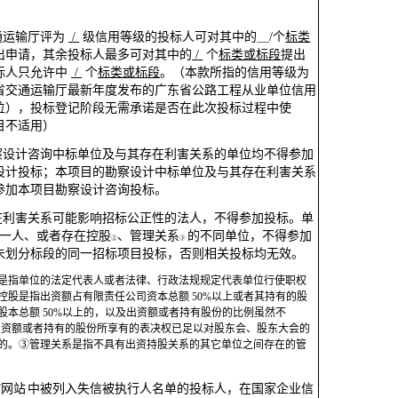
通运输厅评为
/
级信用等级的投标人可对其中的＿
/
个
标类
出申请，其余投标人最多可对其中的
/
个
标类或标段
提出
标人只允许中
/
个
标类或标段
。（本款所指的信用等级为
省交
通运输厅最新年度发布的广东省公路工程从业单位信用
位
），
投标登记阶段无需承诺是否在此次投标过程中使
目不适用
）
勘察设计咨询中标单位及与其存
在利害关系的单位均不得参加
设计投标；本项目的勘察设计中标单位及与其存在利害关系
参加本项目勘察设计咨询投标。
存在利害关系可能影响招标公正
性的法人，不得参加投标。单
一人、或者存在控股
、管理关系
的不同单位，不得参加
②
③
未划分标段的同一招标项目投标，否则相关投标均无效。
是指单位的法定代表人或者法律、行政法规规定代表单位行使职
权
控股是指出资额占有限责任公司资本总额
50%
以上或者其
持有的股
股本总额
50%
以上的，以及出资额或者持有股份的比例虽然不
出资额或者持有的股份所享有的表决权已足以对股东会、股东大会的
的。
③管理关系是指不具有出资持股关系的其它单位之间存在的管
”网站
中被列入失信被执行人名单的投标人，在国家企
业信