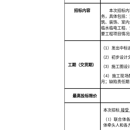
本次招标内
招标内容
务，具体包括：
筑、装饰、室内
临水临电工程、
要工程项目情况
（
1）发出中标通
（
2）
初步设计
工期（交货期）
（
3）施工图设
（
4）
施工现场
月；缺陷责任期
最高投标限价
本次招标
接受
（
1）联合体
体牵头人和各