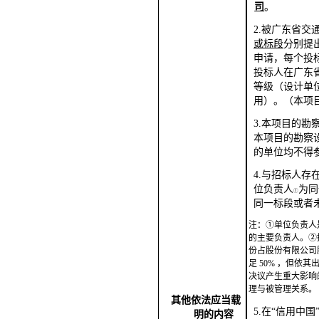
司
。
2.被广东省交
或标
段
分别提
申请，每个投
投标人在广东
等级（设计单
用）。
（
本项
3.本项目的
本
项目的勘察
的单位
均不得
4.与招标人
位负
责人
为同
①
同一标段
或者
注：
①单位负责人
的主要负责人。
②
份占股份有限公司
足
50%
，但依其
决议产生重大影响
理
与被管理关系。
其他依法应当载
5.在“信用中国
明的内容