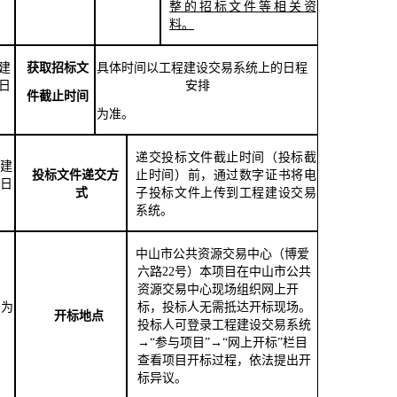
整的招标文件等相关资
料。
建
获取招标文
具体时间以工程建设交易系统上的日程
日
安排
件截止时间
为准。
递交投标文件截止时间（投标截
建
投标文件递
交方
止时间）前，通过数字证书将电
日
式
子投标文件上传到工程建设交易
系统。
中山市公共资源交易中心（博爱
六路
22号）本项目在中山市公共
资源交易中心现场组织网上开
间为
标，投标人无需抵达开标现场。
开标地点
投标人可登录工程建设交易系统
→“参与项目”→“网上开标”栏目
查看项目开标过程，依法提出开
标异议。